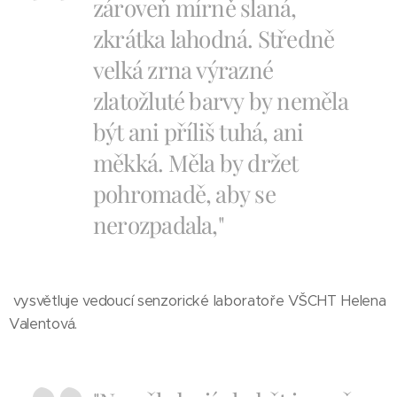
zároveň mírně slaná,
zkrátka lahodná. Středně
velká zrna výrazné
zlatožluté barvy by neměla
být ani příliš tuhá, ani
měkká. Měla by držet
pohromadě, aby se
nerozpadala,"
vysvětluje vedoucí senzorické laboratoře VŠCHT Helena
Valentová.