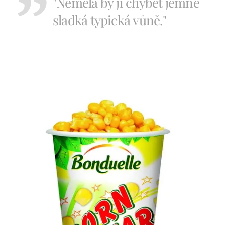
"Neměla by jí chybět jemně
sladká typická vůně."