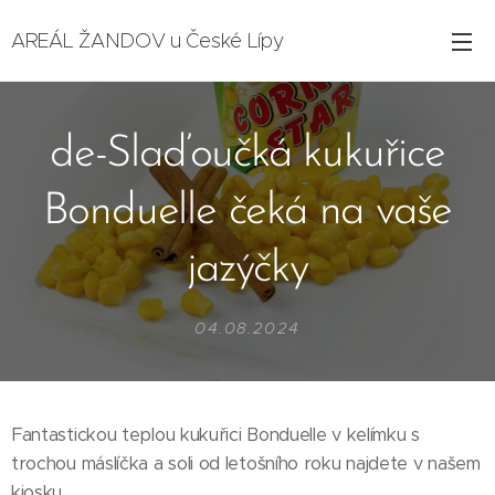
AREÁL ŽANDOV u České Lípy
de-Slaďoučká kukuřice
Bonduelle čeká na vaše
jazýčky
04.08.2024
Fantastickou teplou kukuřici Bonduelle v kelímku s
trochou máslíčka a soli od letošního roku najdete v našem
kiosku.