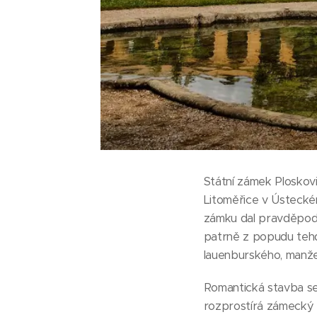
Státní zámek Ploskovi
Litoměřice v Ústeckém
zámku dal pravděpodo
patrně z popudu tehd
lauenburského, manže
Romantická stavba se
rozprostírá zámecký p