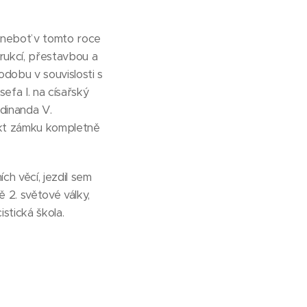
, neboť v tomto roce
rukcí, přestavbou a
odobu v souvislosti s
efa I. na císařský
rdinanda V.
ekt zámku kompletně
ch věcí, jezdil sem
 2. světové války,
stická škola.