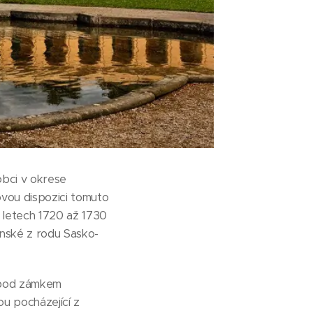
obci v okrese
ovou dispozici tomuto
 letech 1720 až 1730
ánské z rodu Sasko-
e pod zámkem
ou pocházející z