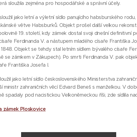
terá sloužila zejména pro hospodářské a správní účely.
oužil jako letní a výletní sídlo panujícího habsburského rodu
skánské větve Habsburků. Objekt prošel další velkou rekonst
ovině 19. století, kdy zámek dostal svoji dnešní definitivní p
ísaře Ferdinanda V. a nástupem mladého císaře Františka Jos
 1848. Objekt se tehdy stal letním sídlem bývalého císaře Fe
ě se zámkem v Zákupech). Po smrti Ferdinanda V. pak obj
ře Františka Josefa I.
užil jako letní sídlo československého Ministerstva zahraniční
í ministr zahraničních věcí Edvard Beneš s manželkou. V době
 spadaly pod nacistickou Velkoněmeckou říši, zde sídlila naci
a zámek Ploskovice