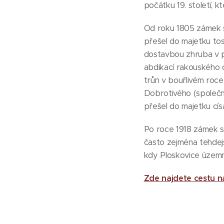
počátku 19. století, k
Od roku 1805 zámek sl
přešel do majetku to
dostavbou zhruba v pol
abdikací rakouského c
trůn v bouřlivém roce
Dobrotivého (společn
přešel do majetku císa
Po roce 1918 zámek slo
často zejména tehdejš
kdy Ploskovice územně
Zde najdete cestu n