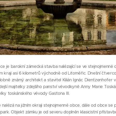
ce je barokní zámecká stavba nalézající se ve stejnojmenné 
 kraji asi 6 kilometrů východně od Litoměřic. Dnešní čtverc
bně známý architekt a stavitel Kilián Ignác Dientzenhofer v
ejší majitelky zdejšího panství vévodkyně Anny Marie Tosk
lky toskánského vévody Gastona III.
 nalézá na jižním okraji stejnojmenné obce, dále od obce s
ark. Objekt zámku je od severu doplněn klasicistní přístavb