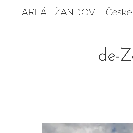
AREÁL ŽANDOV u České
Lípy
de-Z