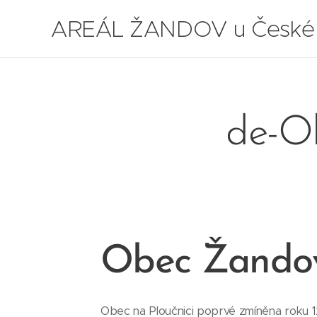
AREÁL ŽANDOV u České
Lípy
de-Ob
Obec Žando
Obec na Ploučnici poprvé zmíněna roku 