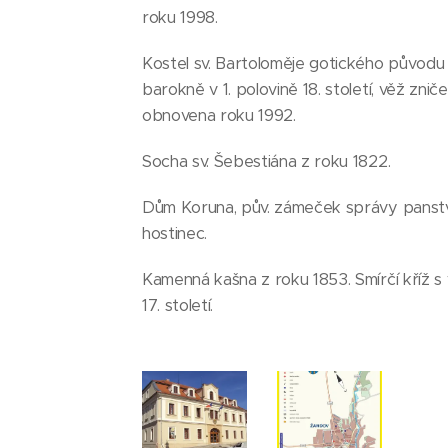
roku 1998.
Kostel sv. Bartoloměje gotického původu 
barokně v 1. polovině 18. století, věž zn
obnovena roku 1992.
Socha sv. Šebestiána z roku 1822.
Dům Koruna, pův. zámeček správy panství 
hostinec.
Kamenná kašna z roku 1853. Smírčí kříž
17. století.