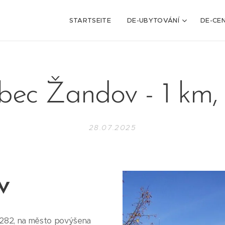
STARTSEITE
DE-UBYTOVÁNÍ
DE-CEN
ec Žandov - 1 km,
28.07.2025
v
1282, na město povýšena