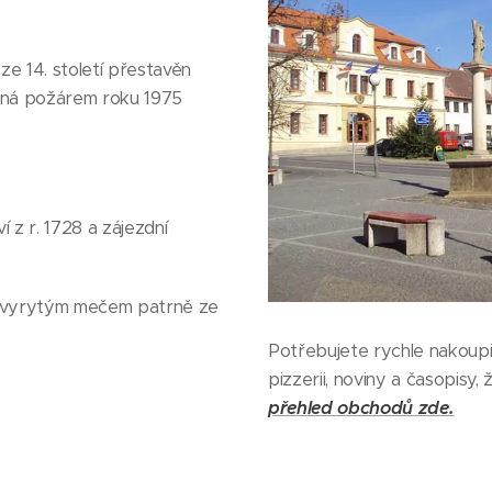
ze 14. století přestavěn
ičená požárem roku 1975
z r. 1728 a zájezdní
 s vyrytým mečem patrně ze
Potřebujete rychle nakoupi
pizzerii, noviny a časopisy,
přehled obchodů zde.