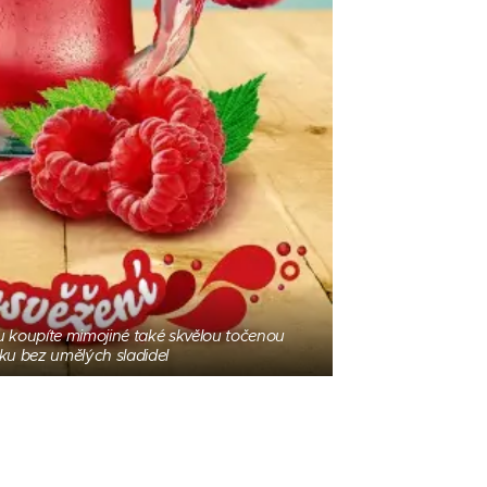
 koupíte mimojiné také skvělou točenou
ku bez umělých sladidel