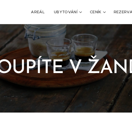
AREÁL
UBYTOVÁNÍ
CENÍK
REZERV
OUPÍTE V ŽA