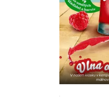
V našem kiosku v kempu
malinov
.