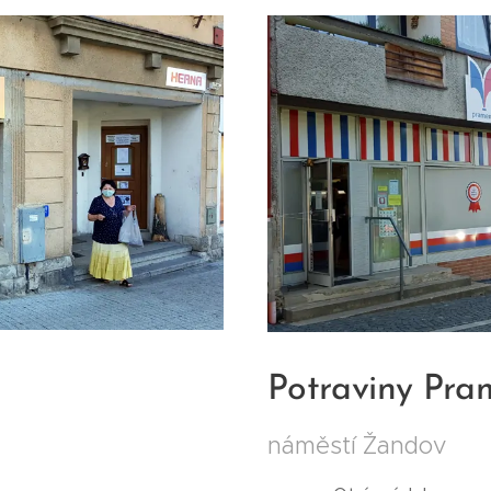
Potraviny Pra
náměstí Žandov