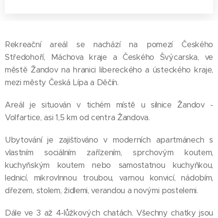
Rekreační areál se nachází na pomezí Českého
Středohoří, Máchova kraje a Českého Švýcarska, ve
městě Žandov na hranici libereckého a ústeckého kraje,
mezi městy Česká Lípa a Děčín.
Areál je situován v tichém místě u silnice Žandov -
Volfartice, asi 1,5 km od centra Žandova.
Ubytování je zajišťováno v moderních apartmánech s
vlastním sociálním zařízením, sprchovým koutem,
kuchyňským koutem nebo samostatnou kuchyňkou,
lednicí, mikrovlnnou troubou, varnou konvicí, nádobím,
dřezem, stolem, židlemi, verandou a novými postelemi.
Dále ve 3 až 4-lůžkových chatách. Všechny chatky jsou