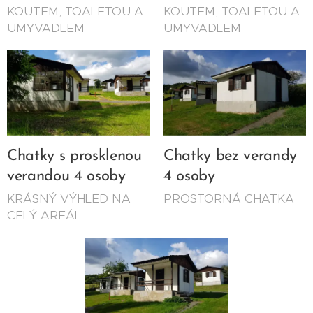
KOUTEM, TOALETOU A
KOUTEM, TOALETOU A
UMYVADLEM
UMYVADLEM
Chatky s prosklenou
Chatky bez verandy
verandou 4 osoby
4 osoby
KRÁSNÝ VÝHLED NA
PROSTORNÁ CHATKA
CELÝ AREÁL