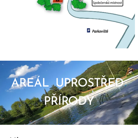
AREÁL UPROSTŘED
PŘÍRODY