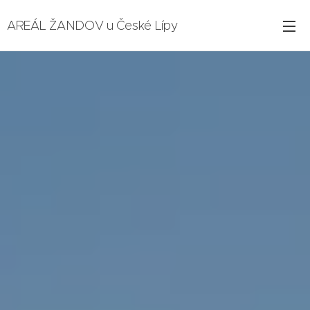
AREÁL ŽANDOV u České Lípy