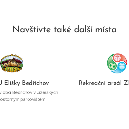
Navštivte také další místa
U Elišky Bedřichov
Rekreační areál Z
v obci Bedřichov v Jizerských
rostorným parkovištěm