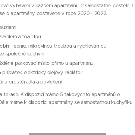
ové vybavení v každém apartmánu, 2 samostatné postele, 1
á se o apartmány postavené v roce 2020 - 2022.
luziemi
vadlem a toaletou
ím, lednicí, mikrovlnou troubou a rychlovarnou
ní ve společné kuchyni
ážděné parkovací místo přímo u apartmánu
 příplatek elektrický olejový radiátor
tána prostěradla a povlečení
 terase. K dispozici máme 5 takovýchto apartmánů o
. Dále máme k dispozici apartmány se samostatnou kuchyňku