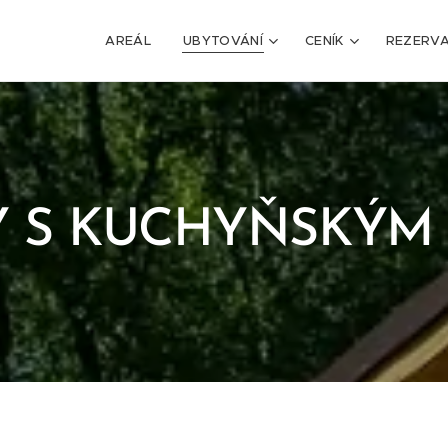
AREÁL
UBYTOVÁNÍ
CENÍK
REZERV
 S KUCHYŇSKÝM 