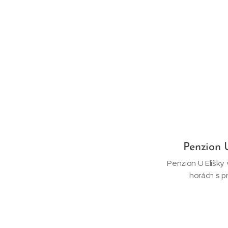
Penzion 
Penzion U Elišky 
horách s p