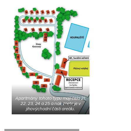
Apartmány tohoto typu mají čísla 21,
22, 23, 24 a 25 a naleznete je v
jihovýchodní části areálu.