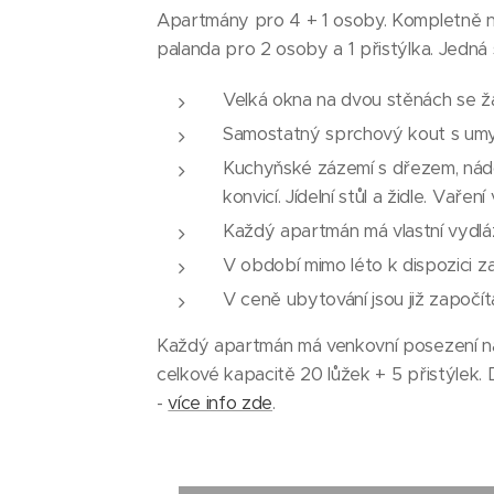
Apartmány pro 4 + 1 osoby. Kompletně n
palanda pro 2 osoby a 1 přistýlka. Jedn
Velká okna na dvou stěnách se ža
Samostatný sprchový kout s umy
Kuchyňské zázemí s dřezem, nádob
konvicí. Jídelní stůl a židle. Vaře
Každý apartmán má vlastní vydl
V období mimo léto k dispozici za
V ceně ubytování jsou již započí
Každý apartmán má venkovní posezení na
celkové kapacitě 20 lůžek + 5 přistýlek
-
více info zde
.