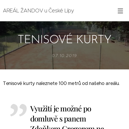
AREÁL ŽANDOV u České Lípy
TENISOVÉ KURTY
07.10.2019
Tenisové kurty naleznete 100 metrů od našeho areálu.
Využití je možné po
domluvě s panem
Zdeňkem Gregorem na