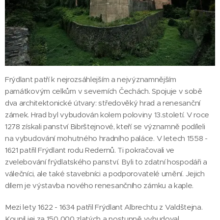
Frýdlant patří k nejrozsáhlejším a nejvýznamnějším
památkovým celkům v severních Čechách. Spojuje v sobě
dva architektonické útvary: středověký hrad a renesanční
zámek. Hrad byl vybudován kolem poloviny 13.století. V roce
1278 získali panství Bibrštejnové, kteří se významně podíleli
na vybudování mohutného hradního paláce. V letech 1558 -
1621 patřil Frýdlant rodu Redernů. Ti pokračovali ve
zvelebování frýdlatského panství. Byli to zdatní hospodáři a
válečníci, ale také stavebníci a podporovatelé umění. Jejich
dílem je výstavba nového renesančního zámku a kaple.
Mezi lety 1622 - 1634 patřil Frýdlant Albrechtu z Valdštejna.
Koupil jej za 150 000 zlatých a postupně vybudoval