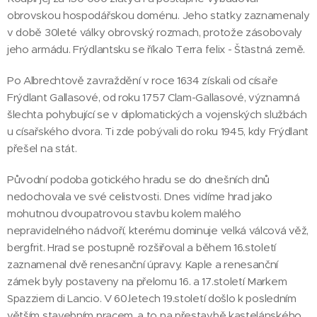
obrovskou hospodářskou doménu. Jeho statky zaznamenaly
v době 30leté války obrovský rozmach, protože zásobovaly
jeho armádu. Frýdlantsku se říkalo Terra felix - Šťastná země.
Po Albrechtově zavraždění v roce 1634 získali od císaře
Frýdlant Gallasové, od roku 1757 Clam-Gallasové, významná
šlechta pohybující se v diplomatických a vojenských službách
u císařského dvora. Ti zde pobývali do roku 1945, kdy Frýdlant
přešel na stát.
Původní podoba gotického hradu se do dnešních dnů
nedochovala ve své celistvosti. Dnes vidíme hrad jako
mohutnou dvoupatrovou stavbu kolem malého
nepravidelného nádvoří, kterému dominuje velká válcová věž,
bergfrit. Hrad se postupně rozšiřoval a během 16.století
zaznamenal dvě renesanční úpravy. Kaple a renesanční
zámek byly postaveny na přelomu 16. a 17.století Markem
Spazziem di Lancio. V 60.letech 19.století došlo k posledním
větším stavebním pracem, a to na přestavbě kastelánského