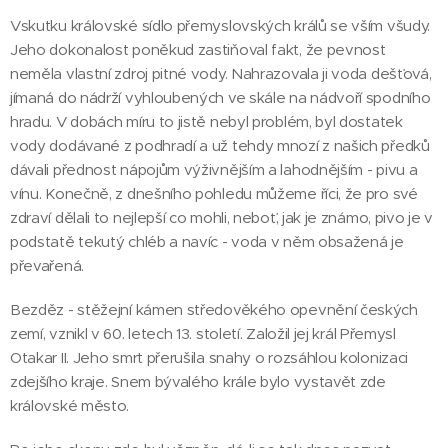
Vskutku královské sídlo přemyslovských králů se vším všudy.
Jeho dokonalost poněkud zastiňoval fakt, že pevnost
neměla vlastní zdroj pitné vody. Nahrazovala ji voda dešťová,
jímaná do nádrží vyhloubených ve skále na nádvoří spodního
hradu. V dobách míru to jistě nebyl problém, byl dostatek
vody dodávané z podhradí a už tehdy mnozí z našich předků
dávali přednost nápojům výživnějším a lahodnějším - pivu a
vínu. Konečně, z dnešního pohledu můžeme říci, že pro své
zdraví dělali to nejlepší co mohli, neboť, jak je známo, pivo je v
podstatě tekutý chléb a navíc - voda v něm obsažená je
převařená.
Bezděz - stěžejní kámen středověkého opevnění českých
zemí, vznikl v 60. letech 13. století. Založil jej král Přemysl
Otakar II. Jeho smrt přerušila snahy o rozsáhlou kolonizaci
zdejšího kraje. Snem bývalého krále bylo vystavět zde
královské město.