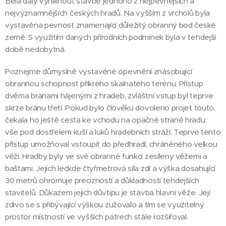
Bělá daly vyniknout stavbě jednoho z nejpevnějších a
nejvýznamnějších českých hradů. Na vyšším z vrcholů byla
vystavěna pevnost znamenající důležitý obranný bod české
země. S využitím daných přírodních podmínek byla v tehdejší
době nedobytná.
Poznejme důmyslně vystavěné opevnění znásobující
obrannou schopnost příkrého skalnatého terénu. Přístup
dvěma branami hájenými z hradeb, zvláštní vstup byl teprve
skrze bránu třetí. Pokud bylo člověku dovoleno projet touto,
čekala ho ještě cesta ke vchodu na opačné straně hradu,
vše pod dostřelem kuší a luků hradebních stráží. Teprve tento
přístup umožňoval vstoupit do předhradí, chráněného velkou
věží. Hradby byly ve své obranné funkci zesíleny věžemi a
baštami. Jejich leckde čtyřmetrová síla zdí a výška dosahující
30 metrů ohromuje precizností a důkladností tehdejších
stavitelů. Důkazem jejich důvtipu je stavba hlavní věže. Její
zdivo se s přibývající výškou zužovalo a tím se využitelný
prostor místností ve vyšších patrech stále rozšiřoval.