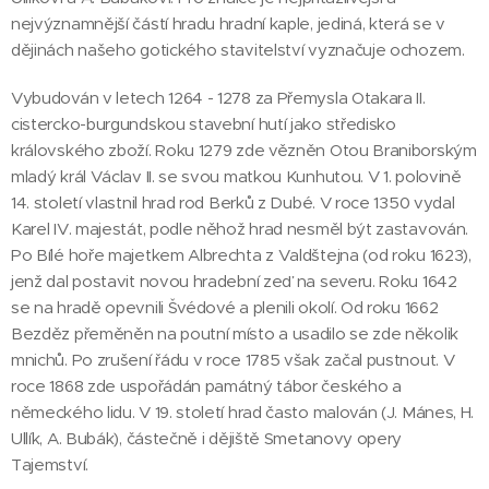
nejvýznamnější částí hradu hradní kaple, jediná, která se v
dějinách našeho gotického stavitelství vyznačuje ochozem.
Vybudován v letech 1264 - 1278 za Přemysla Otakara II.
cistercko-burgundskou stavební hutí jako středisko
královského zboží. Roku 1279 zde vězněn Otou Braniborským
mladý král Václav II. se svou matkou Kunhutou. V 1. polovině
14. století vlastnil hrad rod Berků z Dubé. V roce 1350 vydal
Karel IV. majestát, podle něhož hrad nesměl být zastavován.
Po Bílé hoře majetkem Albrechta z Valdštejna (od roku 1623),
jenž dal postavit novou hradební zeď na severu. Roku 1642
se na hradě opevnili Švédové a plenili okolí. Od roku 1662
Bezděz přeměněn na poutní místo a usadilo se zde několik
mnichů. Po zrušení řádu v roce 1785 však začal pustnout. V
roce 1868 zde uspořádán památný tábor českého a
německého lidu. V 19. století hrad často malován (J. Mánes, H.
Ullík, A. Bubák), částečně i dějiště Smetanovy opery
Tajemství.