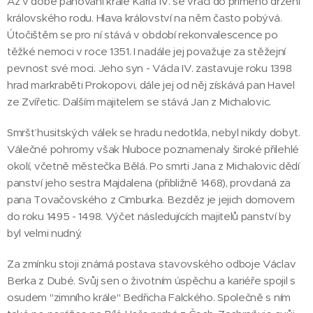
Až v době panování krále Karla IV. se vrací do přímého držení
královského rodu. Hlava království na něm často pobývá.
Útočištěm se pro ní stává v období rekonvalescence po
těžké nemoci v roce 1351. I nadále jej považuje za stěžejní
pevnost své moci. Jeho syn - Václa IV. zastavuje roku 1398
hrad markraběti Prokopovi, dále jej od něj získává pan Havel
ze Zvířetic. Dalším majitelem se stává Jan z Michalovic.
Smršť husitských válek se hradu nedotkla, nebyl nikdy dobyt.
Válečné pohromy však hluboce poznamenaly široké přilehlé
okolí, včetně městečka Bělá. Po smrti Jana z Michalovic dědí
panství jeho sestra Majdalena (přibližně 1468), provdaná za
pana Tovačovského z Cimburka. Bezděz je jejich domovem
do roku 1495 - 1498. Výčet následujících majitelů panství by
byl velmi nudný.
Za zmínku stoji známá postava stavovského odboje Václav
Berka z Dubé. Svůj sen o životním úspěchu a kariéře spojil s
osudem "zimního krále" Bedřicha Falckého. Společně s ním