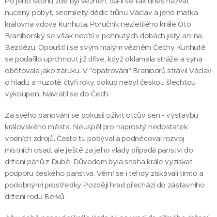
Po jeho skonu zde byl vězněn, dá-li se tak dnes nazvat
nucený pobyt, sedmiletý dědic trůnu Václav a jeho matka
královna vdova Kunhuta. Poručník nezletilého krále Oto
Braniborský se však necítil v pohnutých dobách jistý ani na
Bezdězu. Opouští i se svým malým vězněm Čechy. Kunhutě
se podařilo uprchnout již dříve, když oklamala stráže a syna
obětovala jako záruku. V "opatrování" Braniborů strávil Václav
o hladu a nuzotě čtyři roky, dokud nebyl českou šlechtou
vykoupen. Navrátil se do Čech.
Za svého panování se pokusil oživit otcův sen - výstavbu
královského města. Neuspěl pro naprostý nedostatek
vodních zdrojů. Často tu pobýval a podněcoval rozvoj
místních osad, ale ještě za jeho vlády připadá panství do
držení pánů z Dubé. Důvodem byla snaha krále vyzískat
podporu českého panstva. Věrní se i tehdy získávali tímto a
podobnými prostředky. Později hrad přechází do zástavního
držení rodu Berků.