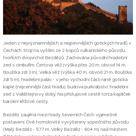
Jeden z nejvýznamnějších a nejpevnějších gotických hradů v
Čechách. Stojí na vyšším ze 2 kopců vulkanického původu,
tvořících dvojvrchol Bezdězů. Zachována původní hradební
zeď s cimbuřím, Čertova věž (výška přes 20 m, obvod 14 m,
tloušťka zdí 3 m), Velká věž (výška 40 m, obvod 21 m, tloušťka
zdí 5 m), hradební palác - v jeho východní části raně gotická
kaple (nejcennější část hradu), budova purkrabství, hradební
zeď z Valdštejnovy doby. Na přístupové cestě torza kapliček
barokní křížové cesty.
Bezděz zaujímá mezi hrady Severních Čech výjimečné
postavení. Dvě homolovité vyvýšeniny sopečného původu
(Malý Bezděz - 577 m, Velký Bezděz - 604 m) nad městem