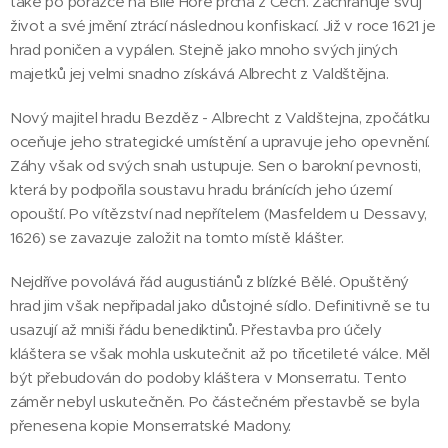
také po porážce na Bílé Hoře prchá z Čech. Zachraňuje svůj
život a své jmění ztrácí následnou konfiskací. Již v roce 1621 je
hrad poničen a vypálen. Stejně jako mnoho svých jiných
majetků jej velmi snadno získává Albrecht z Valdštějna.
Nový majitel hradu Bezděz - Albrecht z Valdštejna, zpočátku
oceňuje jeho strategické umístění a upravuje jeho opevnění.
Záhy však od svých snah ustupuje. Sen o barokní pevnosti,
která by podpořila soustavu hradu bránících jeho území
opouští. Po vítězství nad nepřítelem (Masfeldem u Dessavy,
1626) se zavazuje založit na tomto místě klášter.
Nejdříve povolává řád augustiánů z blízké Bělé. Opuštěný
hrad jim však nepřipadal jako důstojné sídlo. Definitivně se tu
usazují až mniši řádu benediktinů. Přestavba pro účely
kláštera se však mohla uskutečnit až po třicetileté válce. Měl
být přebudován do podoby kláštera v Monserratu. Tento
záměr nebyl uskutečněn. Po částečném přestavbě se byla
přenesena kopie Monserratské Madony.