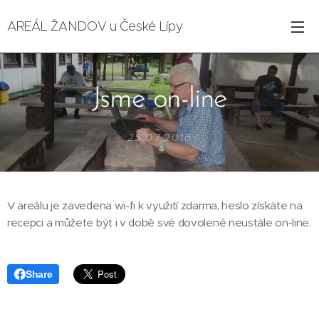
AREÁL ŽANDOV u České Lípy
Jsme on-line
25.07.2016
V areálu je zavedena wi-fi k využití zdarma, heslo získáte na
recepci a můžete být i v době své dovolené neustále on-line.
Share