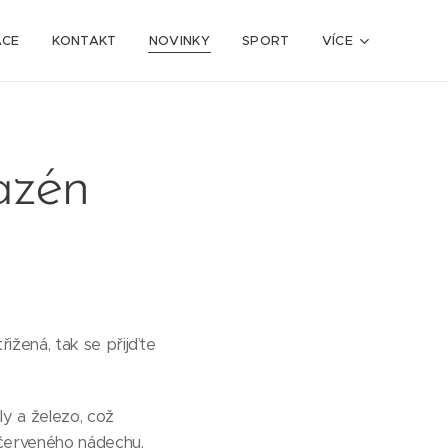
ACE
KONTAKT
NOVINKY
SPORT
VÍCE
azén
řižená, tak se přijďte
ly a železo, což
o červeného nádechu.