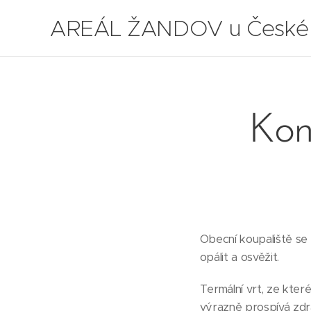
AREÁL ŽANDOV u České
Lípy
Kon
Obecní koupaliště se 
opálit a osvěžit.
Termální vrt, ze kter
výrazně prospívá zdr