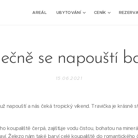
AREÁL
UBYTOVÁNÍ
CENÍK
REZERV
ečně se napouští b
15.06.2021
už napouští a nás čeká tropický víkend. Travička je krásně st
ého koupaliště čerpá, zajišťuje vodu čistou, bohatou na minerá
aví. Železo nám také barví celé koupaliště do romantickéh