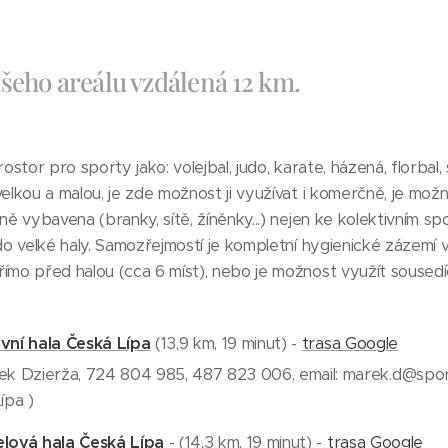
šeho areálu vzdálená 12 km.
ostor pro sporty jako: volejbal, judo, karate, házená, florbal, 
velkou a malou, je zde možnost ji využívat i komerčně, je mož
lně vybavena (branky, sítě, žíněnky...) nejen ke kolektivním s
 do velké haly. Samozřejmostí je kompletní hygienické zázemí 
ímo před halou (cca 6 míst), nebo je možnost využít sousedí
vní hala Česká Lípa
(13,9 km, 19 minut) -
trasa Google
ek Dzierža, 724 804 985, 487 823 006, email: marek.d@spor
ípa )
lová hala Česká Lípa
- (14,3 km, 19 minut) -
trasa Google