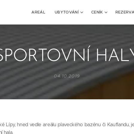
AREÁL
UBYTOVÁNÍ
CENÍK
REZERV
SPORTOVNÍ HAL
04.10.2019
é Lípy, hned vedle areálu plaveckého bazénu či Kauflandu, j
 hala.