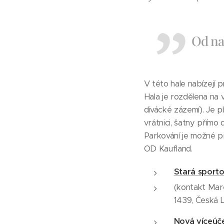
Od na
V této hale nabízejí pr
Hala je rozdělena na 
divácké zázemí). Je p
vrátnici, šatny přímo
Parkování je možné př
OD Kaufland.
Stará sporto
(kontakt Mar
1439, Česká L
Nová víceúče