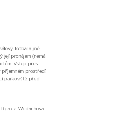
sálový fotbal a jiné.
ný její pronájem (nemá
portům. Vstup přes
v příjemném prostředí.
cí parkoviště před
tlipa.cz, Wedrichova